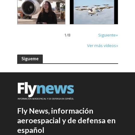
1
/
8
Siguiente»
Ver más vídeos»
Sígueme
Fly News, información
aeroespacial y de defensa en
español