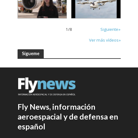
1
/
8
Siguiente»
Ver más vídeos»
Sígueme
Fly News, información
aeroespacial y de defensa en
español