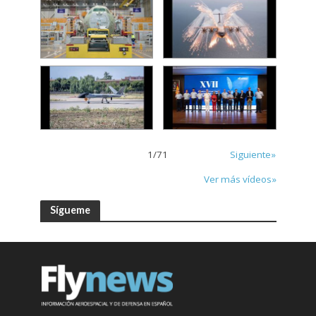
1
/
71
Siguiente»
Ver más vídeos»
Sígueme