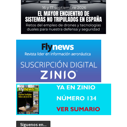
Síguenos en…