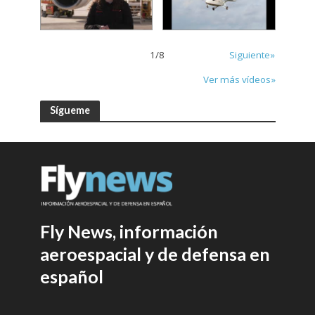
1
/
8
Siguiente»
Ver más vídeos»
Sígueme
Fly News, información
aeroespacial y de defensa en
español