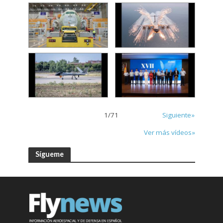
1
/
71
Siguiente»
Ver más vídeos»
Sígueme