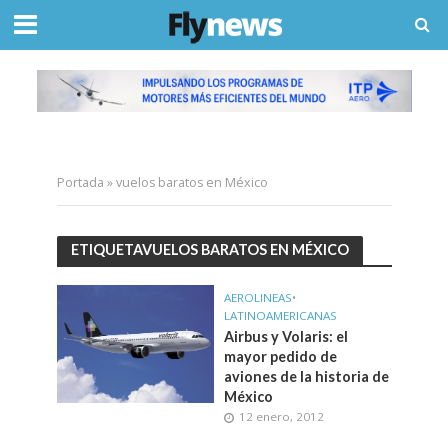
Portada
»
vuelos baratos en México
ETIQUETAVUELOS BARATOS EN MÉXICO
AEROLINEAS
•
LATINOAMERICANAS
Airbus y Volaris: el
mayor pedido de
aviones de la historia de
México
12 enero, 2012