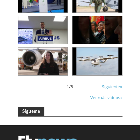
1
/
8
Siguiente»
Ver más vídeos»
Sígueme