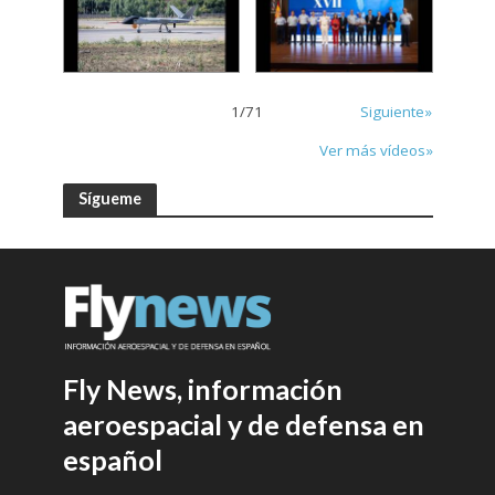
1
/
71
Siguiente»
Ver más vídeos»
Sígueme
Fly News, información
aeroespacial y de defensa en
español