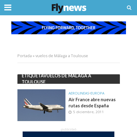
Portada
»
vuelos de Málaga a Toulouse
ETIQUETAVUELOS DE MÁLAGA A
TOULOUSE
AEROLINEAS
•
EUROPA
Air France abre nuevas
rutas desde España
5 diciembre, 2011