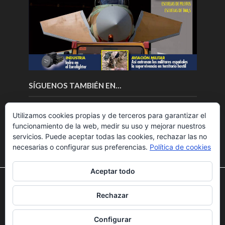
SÍGUENOS TAMBIÉN EN…
Utilizamos cookies propias y de terceros para garantizar el
funcionamiento de la web, medir su uso y mejorar nuestros
servicios. Puede aceptar todas las cookies, rechazar las no
necesarias o configurar sus preferencias.
Política de cookies
Aceptar todo
Utilizamos cookies para ofrecerte la mejor experiencia en
nuestra web.
Rechazar
Puedes aprender más sobre qué cookies utilizamos o
Copyright © 2018.Fly News.
Noticias aerospacial
/
Noticias
desactivarlas en los
ajustes
.
UAS aviación comercial
Configurar