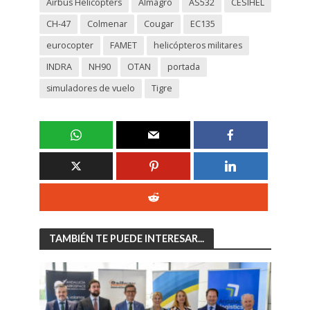
Airbus Helicopters
Almagro
AS532
CESIHEL
CH-47
Colmenar
Cougar
EC135
eurocopter
FAMET
helicópteros militares
INDRA
NH90
OTAN
portada
simuladores de vuelo
Tigre
TAMBIÉN TE PUEDE INTERESAR...