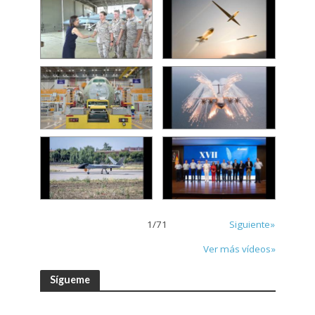
1
/
71
Siguiente»
Ver más vídeos»
Sígueme