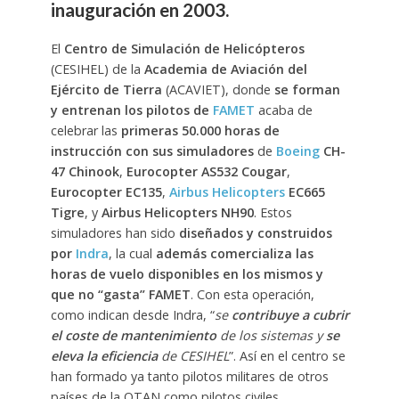
inauguración en 2003.
El
Centro de Simulación de Helicópteros
(CESIHEL) de la
Academia de Aviación del
Ejército de Tierra
(ACAVIET), donde
se forman
y entrenan los pilotos de
FAMET
acaba de
celebrar las
primeras 50.000 horas de
instrucción con sus simuladores
de
Boeing
CH-
47 Chinook
,
Eurocopter AS532 Cougar
,
Eurocopter EC135
,
Airbus Helicopters
EC665
Tigre
, y
Airbus Helicopters NH90
. Estos
simuladores han sido
diseñados y construidos
por
Indra
, la cual
además comercializa las
horas de vuelo disponibles en los mismos y
que no “gasta” FAMET
. Con esta operación,
como indican desde Indra, “
se
contribuye a cubrir
el coste de mantenimiento
de los sistemas y
se
eleva la eficiencia
de CESIHEL
”. Así en el centro se
han formado ya tanto pilotos militares de otros
países de la OTAN como pilotos civiles.