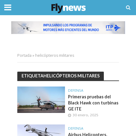
Portada
»
helicópteros militares
ETIQUETAHELICÓPTEROS MILITARES
DEFENSA
Primeras pruebas del
Black Hawk con turbinas
GE ITE
30 enero, 2025
DEFENSA
Airbus Helicopters,