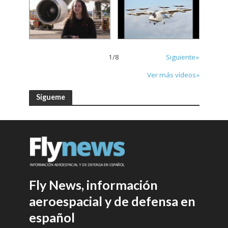
1
/
8
Siguiente»
Ver más vídeos»
Sígueme
Fly News, información
aeroespacial y de defensa en
español