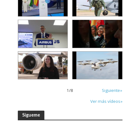
1
/
8
Siguiente»
Ver más vídeos»
Sígueme