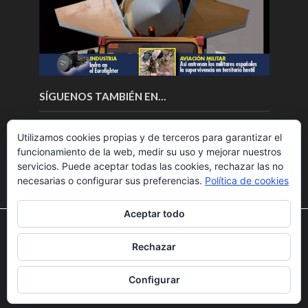
SÍGUENOS TAMBIÉN EN…
Utilizamos cookies propias y de terceros para garantizar el
funcionamiento de la web, medir su uso y mejorar nuestros
servicios. Puede aceptar todas las cookies, rechazar las no
necesarias o configurar sus preferencias.
Política de cookies
Aceptar todo
Utilizamos cookies para ofrecerte la mejor experiencia en
nuestra web.
Rechazar
Puedes aprender más sobre qué cookies utilizamos o
Copyright © 2018.Fly News.
Noticias aerospacial
/
Noticias
desactivarlas en los
ajustes
.
UAS aviación comercial
Configurar
Aceptar
Rechazar
Ajustes