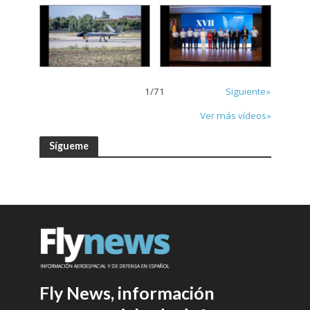
1
/
71
Siguiente»
Ver más vídeos»
Sígueme
Fly News, información