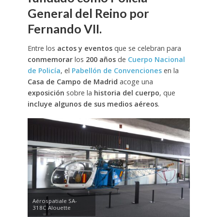
General del Reino por
Fernando VII.
Entre los
actos y eventos
que se celebran para
conmemorar
los
200 años
de
Cuerpo Nacional
de Policía
, el
Pabellón de Convenciones
en la
Casa de Campo de Madrid
acoge una
exposición
sobre la
historia del cuerpo
, que
incluye algunos de sus medios aéreos
.
Aérospatiale SA-
318C Alouette