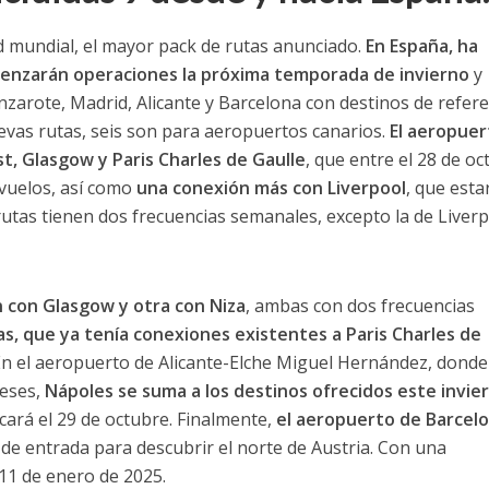
d mundial, el mayor pack de rutas anunciado.
En España, ha
enzarán
operaciones la próxima temporada de invierno
y
zarote, Madrid, Alicante y Barcelona con destinos de refere
nuevas rutas, seis son para aeropuertos canarios.
El aeropuer
t, Glasgow y Paris Charles de Gaulle
, que entre el 28 de oc
 vuelos, así como
una conexión más con Liverpool
, que esta
rutas tienen dos frecuencias semanales, excepto la de Liverp
 con Glasgow y otra con Niza
, ambas con dos frecuencias
s, que ya tenía conexiones existentes a Paris Charles de
En el aeropuerto de Alicante-Elche Miguel Hernández, donde
meses,
Nápoles se suma a
los
destinos ofrecidos este invie
cará el 29 de octubre. Finalmente,
el aeropuerto de Barcelo
a de entrada para descubrir el norte de Austria. Con una
 11 de enero de 2025.