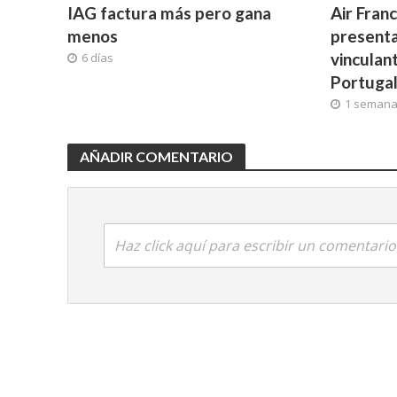
IAG factura más pero gana
Air Fran
menos
presenta
vinculan
6 días
Portuga
1 seman
AÑADIR COMENTARIO
Haz click aquí para escribir un comentario