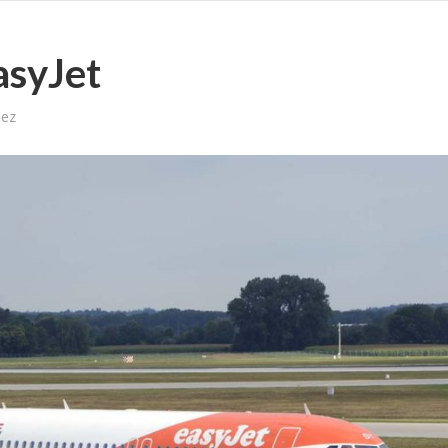
asyJet
lez