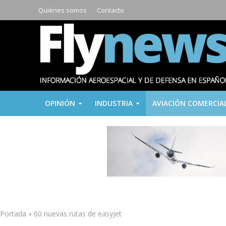
Quiénes somos
Contacto
OPINIÓN
INDUSTRIA
AVIACIÓN COMERCIA
Portada
»
60 nuevas rutas de easyJet