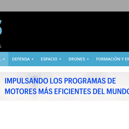
L
DEFENSA
ESPACIO
DRONES
FORMACIÓN Y E