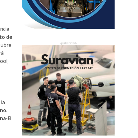
ncia
to de
tubre
rá
ool,
 la
rno
.
na-El