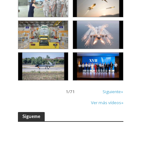
1
/
71
Siguiente»
Ver más vídeos»
Sígueme