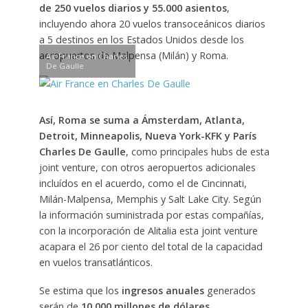
de 250 vuelos diarios y 55.000 asientos
,
incluyendo ahora 20 vuelos transoceánicos diarios
a 5 destinos en los Estados Unidos desde los
aeropuertos de Malpensa (Milán) y Roma.
Air France en Charles
De Gaulle
Así, Roma se suma a Ámsterdam, Atlanta,
Detroit, Minneapolis, Nueva York-KFK y París
Charles De Gaulle
, como principales hubs de esta
joint venture, con otros aeropuertos adicionales
incluídos en el acuerdo, como el de Cincinnati,
Milán-Malpensa, Memphis y Salt Lake City. Según
la información suministrada por estas compañías,
con la incorporación de Alitalia esta joint venture
acapara el 26 por ciento del total de la capacidad
en vuelos transatlánticos.
Se estima que los
ingresos anuales
generados
serán de
10.000 millones de dólares