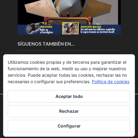
SÍGUENOS TAMBIÉN EN…
Utilizamos cookies propias y de terceros para garantizar el
funcionamiento de la web, medir su uso y mejorar nuestros
servicios. Puede aceptar todas las cookies, rechazar las no
necesarias o configurar sus preferencias.
Política de cookies
Aceptar todo
Utilizamos cookies para ofrecerte la mejor experiencia en
nuestra web.
Rechazar
Puedes aprender más sobre qué cookies utilizamos o
Copyright © 2018.Fly News.
Noticias aerospacial
/
Noticias
desactivarlas en los
ajustes
.
UAS aviación comercial
Configurar
Aceptar
Rechazar
Ajustes