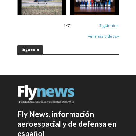
1
/
71
Siguiente»
Ver más vídeos»
Sígueme
Fly News, información
aeroespacial y de defensa en
español