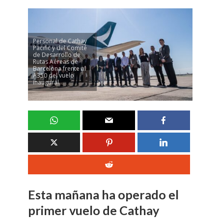
Personal de Cathay
Pacific y del Comité
de Desarrollo de
Rutas Aéreas de
Barcelona frente al
A350 del vuelo
inaugural.
Esta mañana ha operado el
primer vuelo de Cathay