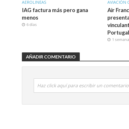
AEROLINEAS
AVIACIÓN 
IAG factura más pero gana
Air Fran
menos
presenta
vinculan
6 días
Portuga
1 seman
AÑADIR COMENTARIO
Haz click aquí para escribir un comentario