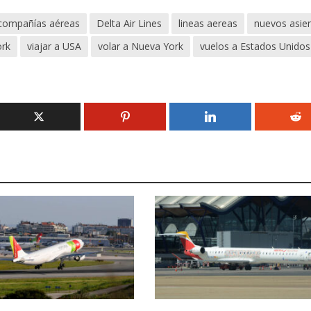
compañías aéreas
Delta Air Lines
lineas aereas
nuevos asie
ork
viajar a USA
volar a Nueva York
vuelos a Estados Unidos