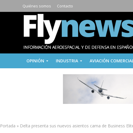
Quiénes somos
Contacto
OPINIÓN
INDUSTRIA
AVIACIÓN COMERCIA
Portada
»
Delta presenta sus nuevos asientos cama de Business Elit