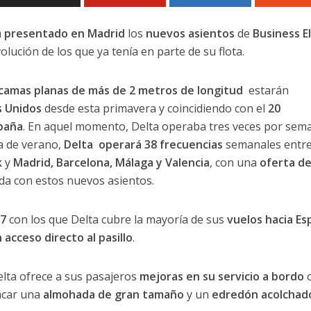
a
presentado en Madrid
los
nuevos asientos
de
Business El
olución de los que ya tenía en parte de su flota.
camas planas de más de 2 metros de longitud
estarán
s Unidos
desde esta primavera y coincidiendo con el
20
spaña
. En aquel momento, Delta operaba tres veces por sem
a de verano,
Delta operará 38 frecuencias
semanales entr
k
y
Madrid, Barcelona, Málaga y Valencia
, con una
oferta d
a con estos nuevos asientos.
7
con los que Delta cubre la mayoría de sus
vuelos hacia Es
 acceso directo al pasillo
.
lta ofrece a sus pasajeros
mejoras en su servicio a bordo
c
acar una
almohada de gran tamaño
y un
edredón acolchad