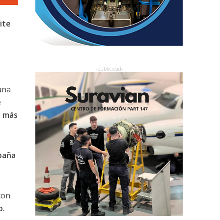
ite
ana
e
e más
paña
on
o
.