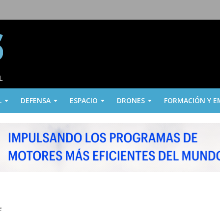
L
DEFENSA
ESPACIO
DRONES
FORMACIÓN Y E
e