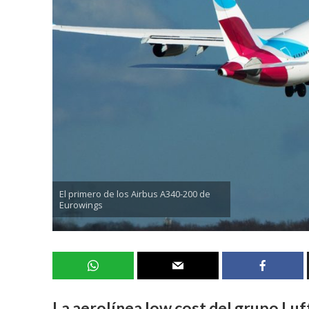
El primero de los Airbus A340-200 de
Eurowings
La aerolínea low cost del grupo Lu