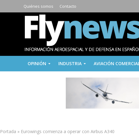
Quiénes somos
Contacto
OPINIÓN
INDUSTRIA
AVIACIÓN COMERCIA
Portada
»
Eurowings comienza a operar con Airbus A340