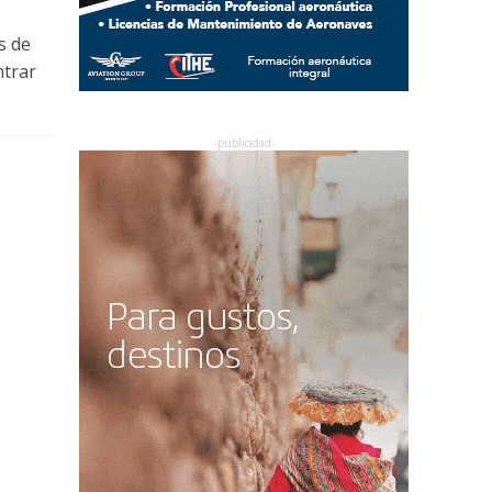
s de
ntrar