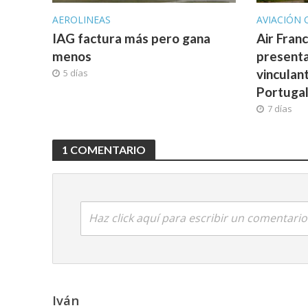
AEROLINEAS
AVIACIÓN 
IAG factura más pero gana
Air Fran
menos
presenta
vinculan
5 días
Portuga
7 días
1 COMENTARIO
Haz click aquí para escribir un comentario
Iván