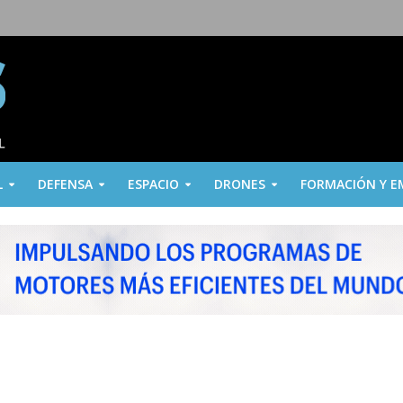
L
DEFENSA
ESPACIO
DRONES
FORMACIÓN Y E