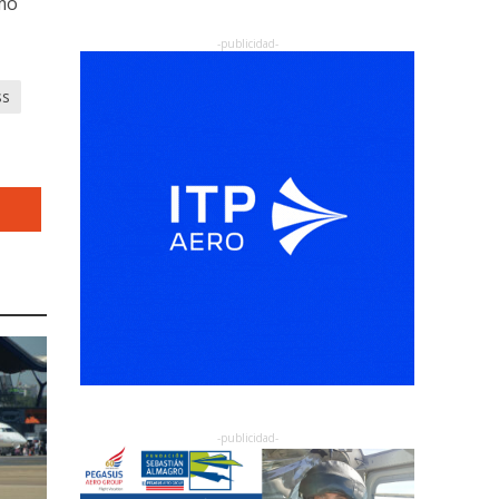
smo
ss