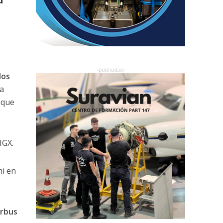
dos
a
 que
IGX.
i en
irbus