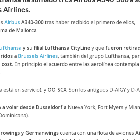
 Airlines.
os
Airbus
A340-300
tras haber recibido el primero de ellos,
lma de Mallorca
.
ufthansa
y su filial Lufthansa CityLine
y que
fueron retira
ridos a
Brussels Airlines
, también del grupo Lufthansa, par
 cost
. En principio el acuerdo entre las aerolínea contempla
.
 está en servicio), y
OO-SCX
. Son los antiguos D-AIGY y D-A
n a volar desde Dusseldorf a
Nueva York, Fort Myers y Miam
Dominicana).
 Eurowings y Germanwings
cuenta con una flota de aviones
A