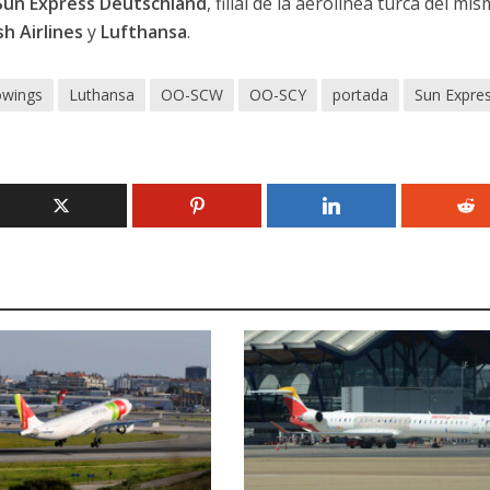
Sun Express Deutschland
, filial de la aerolínea turca del mi
h Airlines
y
Lufthansa
.
owings
Luthansa
OO-SCW
OO-SCY
portada
Sun Expre