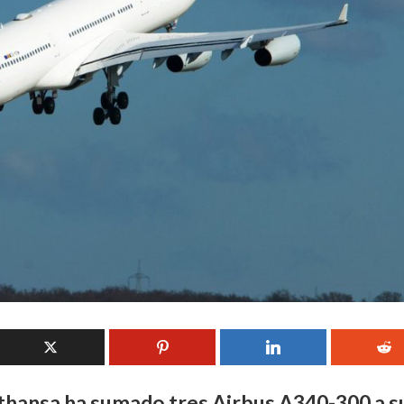
fthansa ha sumado tres Airbus A340-300 a s