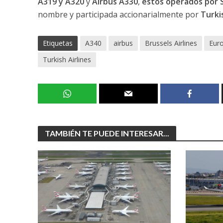
A319 y A320
y
Airbus A330
,
estos operados por 
nombre y participada accionarialmente por
Turkis
Etiquetas
A340
airbus
Brussels Airlines
Eur
Turkish Airlines
TAMBIÉN TE PUEDE INTERESAR...