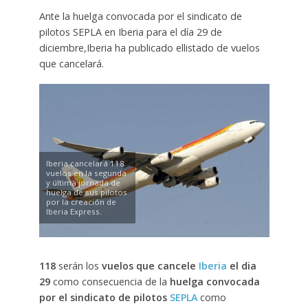
Ante la huelga convocada por el sindicato de
pilotos SEPLA en Iberia para el día 29 de
diciembre,Iberia ha publicado ellistado de vuelos
que cancelará.
Iberia cancelará 118
vuelos en la segunda
y última jornada de
huelga de sus pilotos
por la creación de
Iberia Express.
118
serán los
vuelos que cancele
Iberia
el dia
29
como consecuencia de la
huelga convocada
por el sindicato de pilotos
SEPLA
como