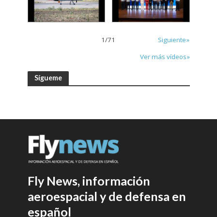
1
/
71
Siguiente»
Ver más vídeos»
Sígueme
Fly News, información
aeroespacial y de defensa en
español