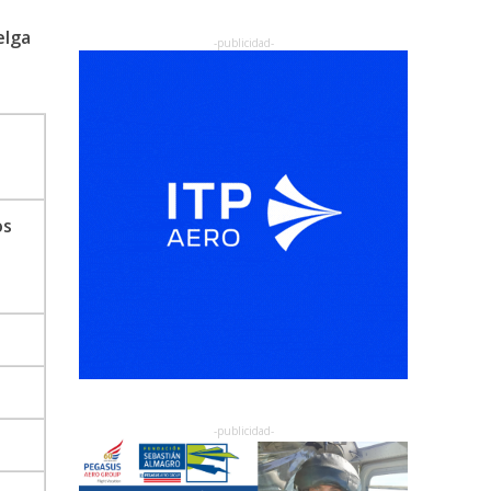
elga
os