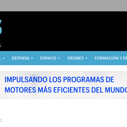
L
DEFENSA
ESPACIO
DRONES
FORMACIÓN Y E
ro