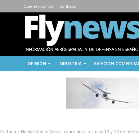
Quiénes somos
Contacto
OPINIÓN
INDUSTRIA
AVIACIÓN COMERCIA
Portada
»
Huelga Iberia: Vuelos cancelados los días 12 y 13 de febre