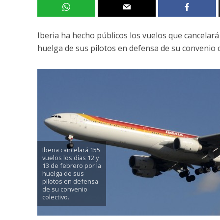
Iberia ha hecho públicos los vuelos que cancelará
huelga de sus pilotos en defensa de su convenio c
Iberia cancelará 155
vuelos los días 12 y
13 de febrero por la
huelga de sus
pilotos en defensa
de su convenio
colectivo.