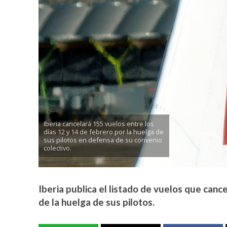
Iberia cancelará 155 vuelos entre los
días 12 y 14 de febrero por la huelga de
sus pilotos en defensa de su convenio
colectivo.
Iberia publica el listado de vuelos que canc
de la huelga de sus pilotos.