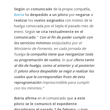
Según
un
comunicado
de la propia compañía,
Iberia
ha
despedido a un piloto
por
negarse
a
realizar
los
vuelos asignados
con motivo de la
huelga convocada por el Sepla el pasado mes de
enero. Según
se cita textualmente en el
comunicado
: ”
Con el fin de poder cumplir con
los servicios mínimos
estipulados por el
Ministerio de Fomento, en cada jornada de
huelga
la compañía tiene que reorganizar toda
su programación de vuelos
, lo que a
fecta tanto
al día de huelga, como al anterior y al posterior
.
El
piloto ahora despedido se negó a realizar los
vuelos que le correspondían fruto de esta
reprogramación
imprescindible para cumplir
con los mínimos.”
Iberia afirma
en el comunicado que
a este
piloto se le comunicó el expediente
disciplinario el pasado 7 de febrero
, y
tras