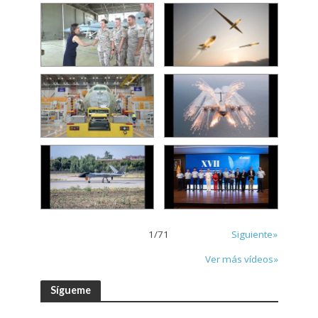
1
/
71
Siguiente»
Ver más vídeos»
Sígueme