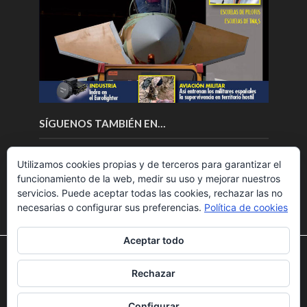
SÍGUENOS TAMBIÉN EN…
Utilizamos cookies propias y de terceros para garantizar el
funcionamiento de la web, medir su uso y mejorar nuestros
servicios. Puede aceptar todas las cookies, rechazar las no
necesarias o configurar sus preferencias.
Política de cookies
Aceptar todo
Utilizamos cookies para ofrecerte la mejor experiencia en
nuestra web.
Rechazar
Puedes aprender más sobre qué cookies utilizamos o
Copyright © 2018.Fly News.
Noticias aerospacial
/
Noticias
desactivarlas en los
ajustes
.
UAS aviación comercial
Configurar