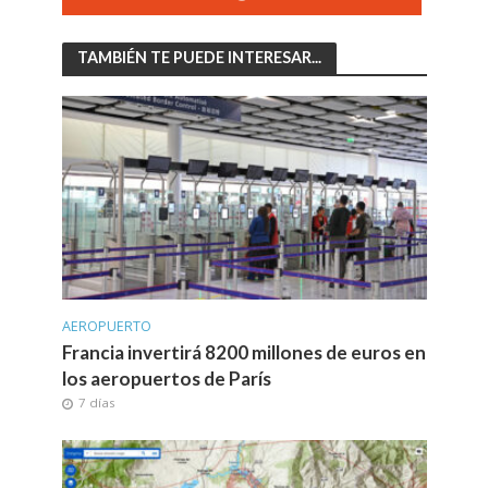
TAMBIÉN TE PUEDE INTERESAR...
AEROPUERTO
Francia invertirá 8200 millones de euros en
los aeropuertos de París
7 días