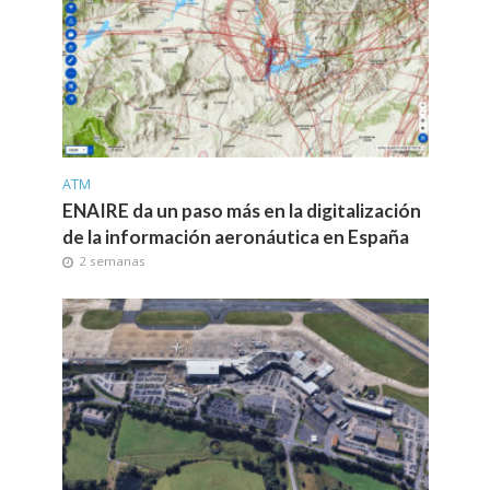
ATM
ENAIRE da un paso más en la digitalización
de la información aeronáutica en España
2 semanas