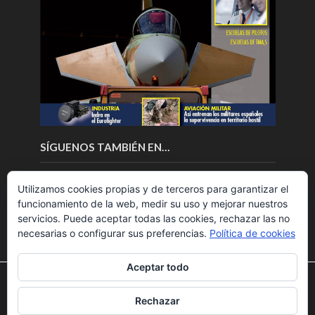
SÍGUENOS TAMBIÉN EN…
Utilizamos cookies propias y de terceros para garantizar el
funcionamiento de la web, medir su uso y mejorar nuestros
servicios. Puede aceptar todas las cookies, rechazar las no
necesarias o configurar sus preferencias.
Política de cookies
Aceptar todo
Utilizamos cookies para ofrecerte la mejor experiencia en
nuestra web.
Rechazar
Puedes aprender más sobre qué cookies utilizamos o
Copyright © 2018.Fly News.
Noticias aerospacial
/
Noticias