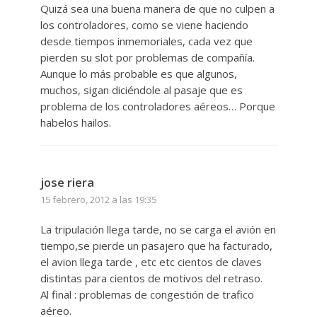
Quizá sea una buena manera de que no culpen a
los controladores, como se viene haciendo
desde tiempos inmemoriales, cada vez que
pierden su slot por problemas de compañía.
Aunque lo más probable es que algunos,
muchos, sigan diciéndole al pasaje que es
problema de los controladores aéreos… Porque
habelos hailos.
jose riera
15 febrero, 2012 a las 19:35
La tripulación llega tarde, no se carga el avión en
tiempo,se pierde un pasajero que ha facturado,
el avion llega tarde , etc etc cientos de claves
distintas para cientos de motivos del retraso.
Al final : problemas de congestión de trafico
aéreo.