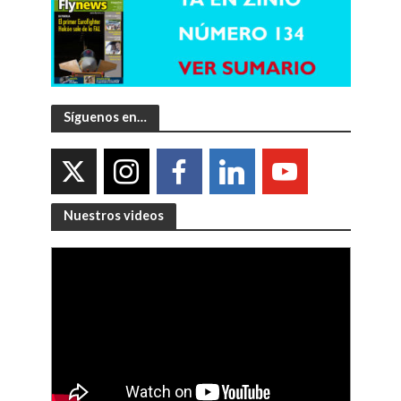
Síguenos en…
Nuestros videos