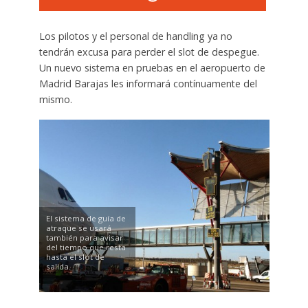
Los pilotos y el personal de handling ya no
tendrán excusa para perder el slot de despegue.
Un nuevo sistema en pruebas en el aeropuerto de
Madrid Barajas les informará contínuamente del
mismo.
El sistema de guía de
atraque se usará
también para avisar
del tiempo que resta
hasta el slot de
salida.