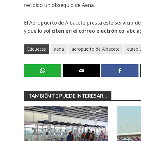
recibido un obsequio de Aena.
El Aeropuerto de Albacete presta este
servicio d
y que lo
soliciten en el correo electrónico:
abc.a
Etiquetas
aena
aeropuerto de Albacete
curso 
TAMBIÉN TE PUEDE INTERESAR...