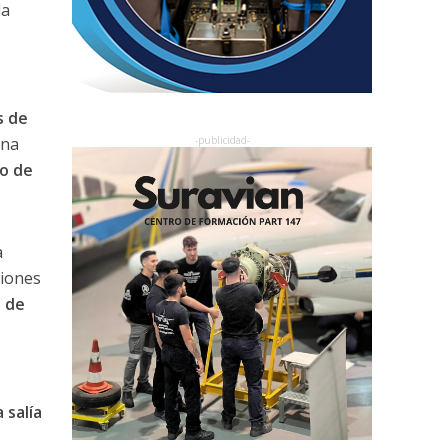
la
s de
una
ro de
a
ciones
o de
 salía