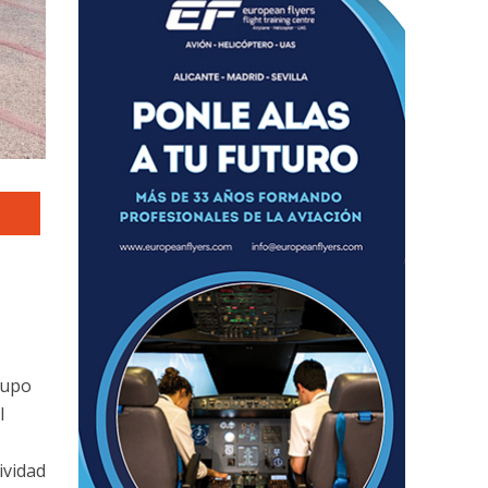
rupo
l
ividad