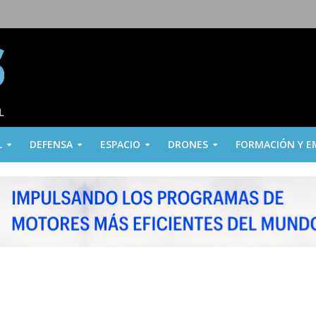
L
DEFENSA
ESPACIO
DRONES
FORMACIÓN Y E