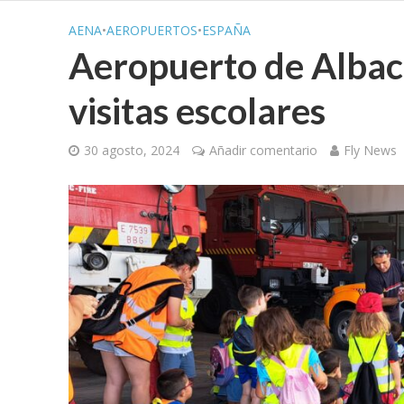
AENA
•
AEROPUERTOS
•
ESPAÑA
Aeropuerto de Albac
visitas escolares
30 agosto, 2024
Añadir comentario
Fly News