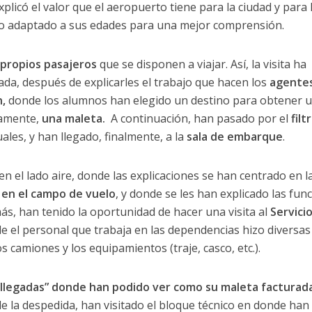
plicó el valor que el aeropuerto tiene para la ciudad y para 
o adaptado a sus edades para una mejor comprensión.
s propios pasajeros
que se disponen a viajar. Así, la visita ha
ada, después de explicarles el trabajo que hacen los
agente
,
donde los alumnos han elegido un destino para obtener 
damente,
una maleta.
A continuación, han pasado por el
filt
les, y han llegado, finalmente, a la
sala de embarque
.
en el lado aire, donde las explicaciones se han centrado en l
en el campo de vuelo
, y donde se les han explicado las fun
ás, han tenido la oportunidad de hacer una visita al
Servici
 el personal que trabaja en las dependencias hizo diversas
os camiones y los equipamientos (traje, casco, etc.).
 “llegadas” donde han podido ver como su maleta facturada
 de la despedida, han visitado el bloque técnico en donde han