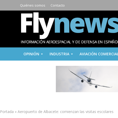
Quiénes somos
Contacto
OPINIÓN
INDUSTRIA
AVIACIÓN COMERCIA
Portada
»
Aeropuerto de Albacete: comienzan las visitas escolares