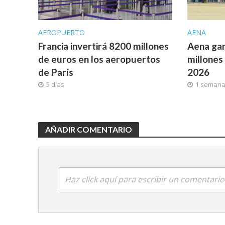
AEROPUERTO
AENA
Francia invertirá 8200 millones
Aena gan
de euros en los aeropuertos
millones
de París
2026
5 días
1 seman
AÑADIR COMENTARIO
Haz click aquí para escribir un comentario