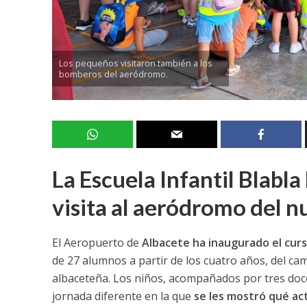
Los pequeños visitaron también a los
bomberos del aeródromo.
La Escuela Infantil Blabl
visita al aeródromo del n
El Aeropuerto de
Albacete ha inaugurado el curs
de 27 alumnos a partir de los cuatro años, del c
albaceteña. Los niños, acompañados por tres do
jornada diferente en la que
se les mostró qué ac