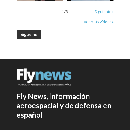
1
/
8
Siguiente»
Ver más vídeos»
Sígueme
Fly News, información
aeroespacial y de defensa en
español