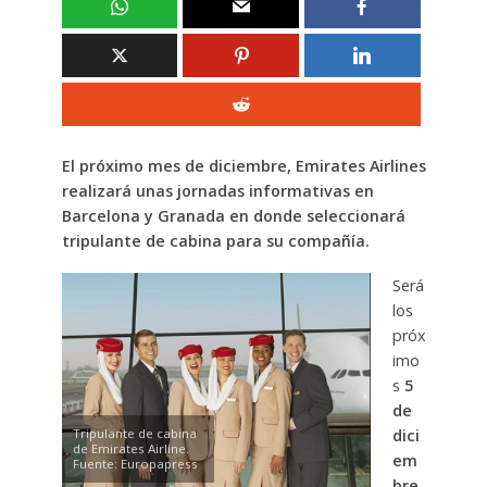
El próximo mes de diciembre, Emirates Airlines
realizará unas jornadas informativas en
Barcelona y Granada en donde seleccionará
tripulante de cabina para su compañía.
Será
los
próx
imo
s
5
de
Tripulante de cabina
dici
de Emirates Airline.
em
Fuente: Europapress
bre