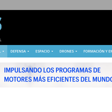
L
DEFENSA
ESPACIO
DRONES
FORMACIÓN Y E