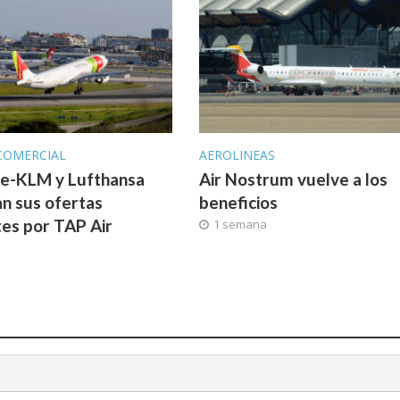
COMERCIAL
AEROLINEAS
ce-KLM y Lufthansa
Air Nostrum vuelve a los
n sus ofertas
beneficios
tes por TAP Air
1 semana
l
a