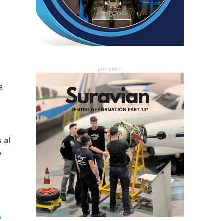
a
 al
o
e