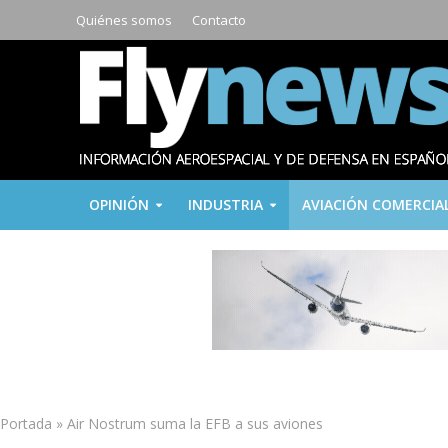
Quiénes somos
Contacto
OPINIÓN
INDUSTRIA
AVIACIÓN COMERCIA
Portada
»
Air Nostrum suma la EFB a sus aviones