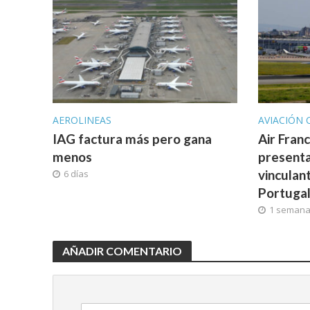
AEROLINEAS
AVIACIÓN 
IAG factura más pero gana
Air Fran
menos
presenta
vinculan
6 días
Portuga
1 seman
AÑADIR COMENTARIO