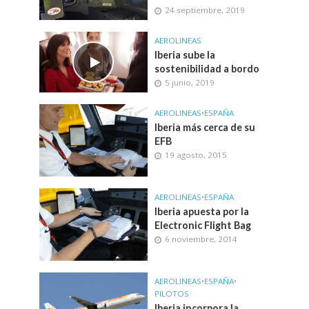
24 septiembre, 2019
AEROLINEAS
Iberia sube la
sostenibilidad a bordo
5 junio, 2019
AEROLINEAS
•
ESPAÑA
Iberia más cerca de su
EFB
19 agosto, 2015
AEROLINEAS
•
ESPAÑA
Iberia apuesta por la
Electronic Flight Bag
6 noviembre, 2014
AEROLINEAS
•
ESPAÑA
•
PILOTOS
Iberia incorpora la