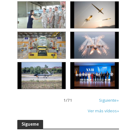
1
/
71
Siguiente»
Ver más vídeos»
Sígueme