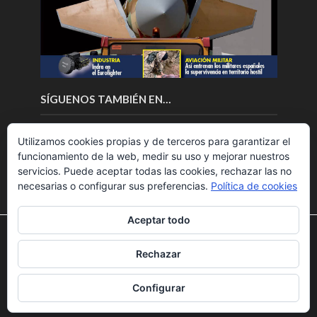
SÍGUENOS TAMBIÉN EN…
Utilizamos cookies propias y de terceros para garantizar el
funcionamiento de la web, medir su uso y mejorar nuestros
servicios. Puede aceptar todas las cookies, rechazar las no
necesarias o configurar sus preferencias.
Política de cookies
Aceptar todo
Utilizamos cookies para ofrecerte la mejor experiencia en
nuestra web.
Rechazar
Puedes aprender más sobre qué cookies utilizamos o
Copyright © 2018.Fly News.
Noticias aerospacial
/
Noticias
desactivarlas en los
ajustes
.
UAS aviación comercial
Configurar
Aceptar
Rechazar
Ajustes