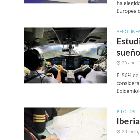
ha elegid
Europea de
AEROLINE
Estud
sueño
20 abril,
El 56% de
considera
Epidemioló
PILOTOS
Iberi
24 junio