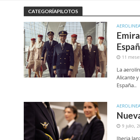
CATEGORÍAPILOTOS
AEROLINE
Emira
Espa
11 mese
La aerolí
Alicante y
España...
AEROLINE
Nueva
9 julio, 
Iberia la