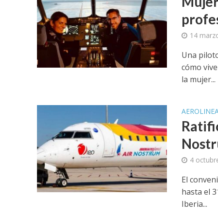
Mujer
profe
14 marz
Una pilot
cómo vive
la mujer...
AEROLINE
Ratifi
Nostr
4 octubr
El conveni
hasta el 3
Iberia...