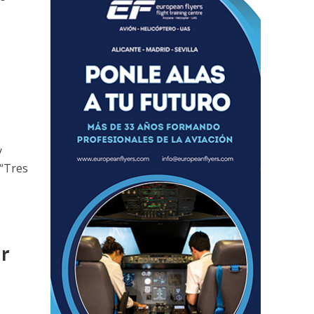
y
 “Tres
ir