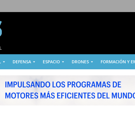
L
DEFENSA
ESPACIO
DRONES
FORMACIÓN Y E