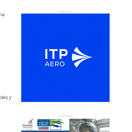
ha
oles y