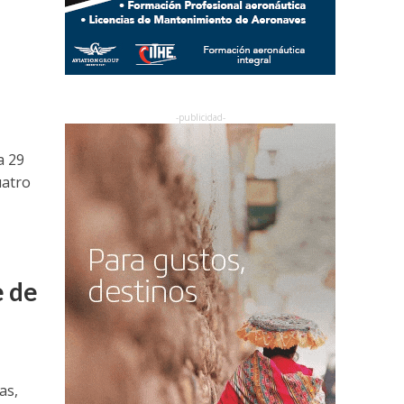
a 29
uatro
e de
as,