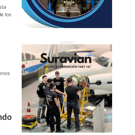
sta
e los
menos
ando