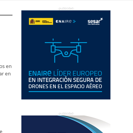
tos en
ar en
de