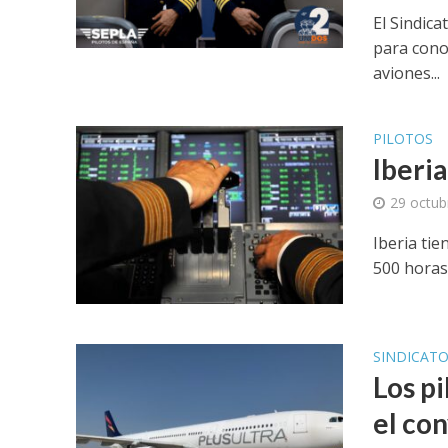
El Sindic
para cono
aviones...
PILOTOS
Iberia
29 octub
Iberia ti
500 horas
SINDICAT
Los p
el co