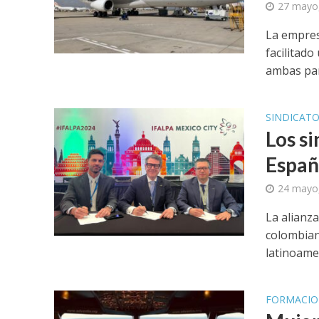
27 mayo
La empres
facilitad
ambas part
SINDICAT
Los si
Españ
24 mayo
La alianza
colombian
latinoamer
FORMACIO