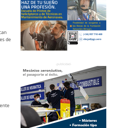
ican
mes de
gente