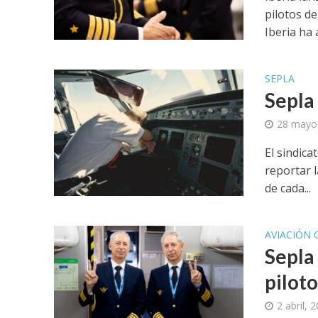
pilotos de
Iberia ha a
SEPLA
Sepla 
28 mayo
El sindic
reportar l
de cada...
AVIACIÓN 
Sepla 
piloto
2 abril, 