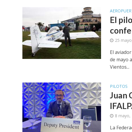
AEROPUER
El pil
confe
25 mayo
El aviador
de mayo a
Vientos...
PILOTOS
Juan 
IFAL
8 mayo,
La Federa