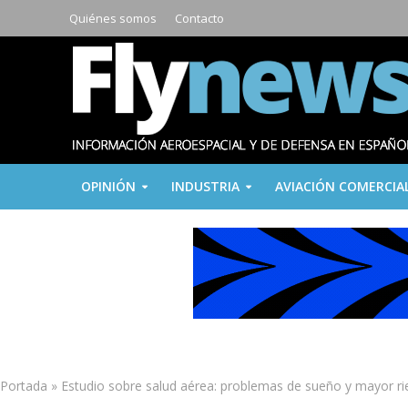
Quiénes somos
Contacto
OPINIÓN
INDUSTRIA
AVIACIÓN COMERCIA
Portada
»
Estudio sobre salud aérea: problemas de sueño y mayor ri