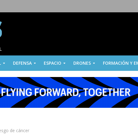
L
DEFENSA
ESPACIO
DRONES
FORMACIÓN Y E
esgo de cáncer