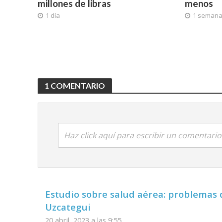
millones de libras
menos
1 día
1 seman
1 COMENTARIO
Haz click aquí para escribir un comentario
Estudio sobre salud aérea: problemas 
Uzcategui
20 abril, 2023 a las 9:55