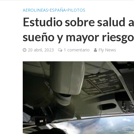
AEROLINEAS
•
ESPAÑA
•
PILOTOS
Estudio sobre salud 
sueño y mayor riesgo
20 abril, 2023
1 comentario
Fly News