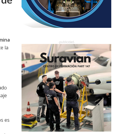
mina
e la
zado
aje
os es