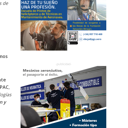
s de
rmos
nte
OPAC
,
logías
n y