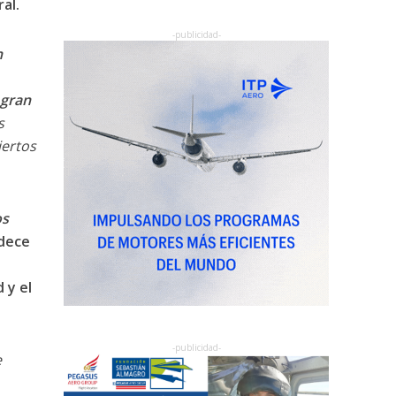
al.
n
gran
s
iertos
os
dece
 y el
e