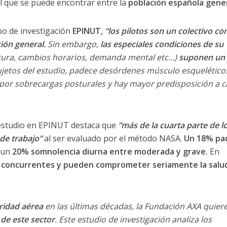
 que se puede encontrar entre la
población española gener
o de investigación
EPINUT,
“los pilotos son un colectivo co
ción general.
Sin embargo,
las especiales condiciones de su
tura, cambios horarios, demanda mental etc…)
suponen un 
ujetos del estudio, padece desórdenes músculo esquelético
s por sobrecargas posturales y hay mayor predisposición a c
 estudio en EPINUT destaca que
“más de la cuarta parte de l
de trabajo”
al ser evaluado por el método NASA.
Un 18% pa
y un
20% somnolencia diurna entre moderada y grave.
En
r concurrentes y pueden comprometer seriamente la salud
ridad aérea
en las últimas décadas, la Fundación AXA quier
de este sector
. Este estudio de investigación analiza los