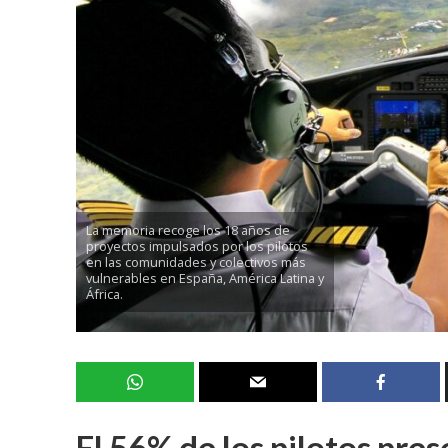
La memoria recoge los 18 años de
proyectos impulsados por los pilotos
en las comunidades y colectivos más
vulnerables en España, América Latina y
África.
El 56% de los pilotos pre