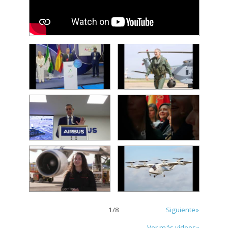
1
/
8
Siguiente»
Ver más vídeos»