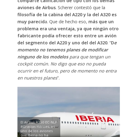
comparte calificación de tipo con los demás
aviones de Airbus
. Scherer contestó que la
filosofía de la cabina del A220 y la del A320 es
muy parecid
a. Que de hecho eso,
más que un
problema era una ventaja, ya que ningún otro
fabricante podía ofrecer esto entre un avión
del segmento del A220 y uno del del A320
. “
D
e
momento no tenemos planes de modificar
ninguno de los modelos
para que tengan un
cockpit común. No digo que eso no pueda
ocurrir en el futuro, pero de momento no entra
en nuestros planes
”.
El Airbus A350 EC-NLP
#Gracias Héroes, es
uno de los aviones
que Iberia no ha