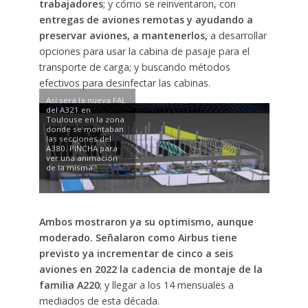
trabajadores
; y cómo se reinventaron, con
entregas de aviones remotas y ayudando a
preservar aviones, a mantenerlos,
a desarrollar
opciones para usar la cabina de pasaje para el
transporte de carga; y buscando métodos
efectivos para desinfectar las cabinas.
Así será la nueva FAL
del A321 en
Toulouse en la zona
donde se montaban
las secciones del
A380. PINCHA para
ver una animación
de la misma.
Ambos mostraron ya su optimismo, aunque
moderado. Señalaron como Airbus tiene
previsto ya incrementar de cinco a seis
aviones en 2022 la cadencia de montaje de la
familia A220
; y llegar a los 14 mensuales a
mediados de esta década.