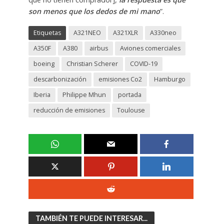
son menos que los dedos de mi mano
”.
Etiquetas
A321NEO
A321XLR
A330neo
A350F
A380
airbus
Aviones comerciales
boeing
Christian Scherer
COVID-19
descarbonización
emisiones Co2
Hamburgo
Iberia
Philippe Mhun
portada
reducción de emisiones
Toulouse
TAMBIÉN TE PUEDE INTERESAR...