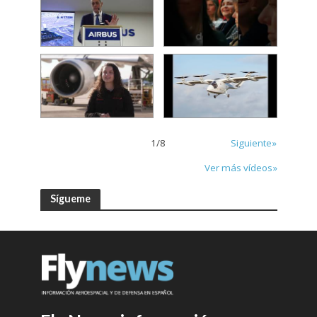
1
/
8
Siguiente»
Ver más vídeos»
Sígueme