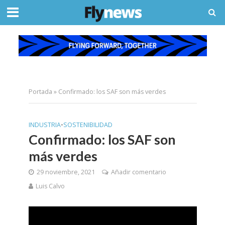
Portada
»
Confirmado: los SAF son más verdes
INDUSTRIA
•
SOSTENIBILIDAD
Confirmado: los SAF son
más verdes
29 noviembre, 2021
Añadir comentario
Luis Calvo