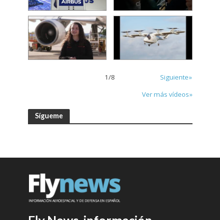
1
/
8
Siguiente»
Ver más vídeos»
Sígueme
Fly News, información