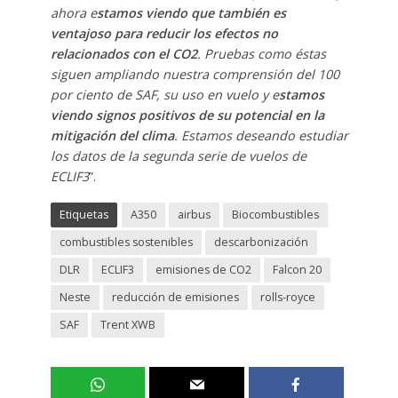
ahora e
stamos viendo que también es
ventajoso para reducir los efectos no
relacionados con el CO2
. Pruebas como éstas
siguen ampliando nuestra comprensión del 100
por ciento de SAF, su uso en vuelo y e
stamos
viendo signos positivos de su potencial en la
mitigación del clima
. Estamos deseando estudiar
los datos de la segunda serie de vuelos de
ECLIF3
”.
Etiquetas
A350
airbus
Biocombustibles
combustibles sostenibles
descarbonización
DLR
ECLIF3
emisiones de CO2
Falcon 20
Neste
reducción de emisiones
rolls-royce
SAF
Trent XWB