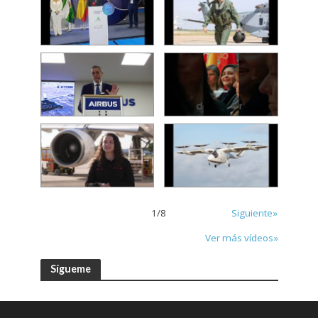
1
/
8
Siguiente»
Ver más vídeos»
Sígueme