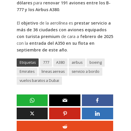
dólares
para
renovar 191 aviones entre los B-
777 y los Airbus A380
.
El
objetivo
de la aerolínea es
prestar servicio a
más de 36 ciudades con aviones equipados
con turista premium
de cara a
febrero de 2025
con la
entrada del A350 en su flota en
septiembre de este año
.
Etiquetas
777
A380
airbus
boeing
Emirates
lineas aereas
servicio a bordo
vuelos baratos a Dubai