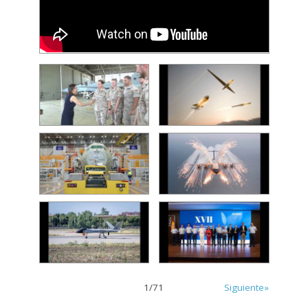
1
/
71
Siguiente»