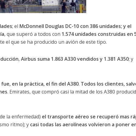
dades
; el
McDonnell Douglas DC-10 con 386 unidades; y el
ía
, que superó a todos con
1.574 unidades construidas en 
e el que se ha producido un avión de este tipo.
oducción
,
Airbus suma 1.863 A330 vendidos y 1.381 A350
; y
ue, en la práctica, el fin del A380
.
Todos los clientes, salv
nes
. Emirates, que compró casi la mitad de los A380 produci
de la enfermedad)
el transporte aéreo se recuperó mas rá
smo ritmo); y
casi todas las aerolíneas volvieron a poner e