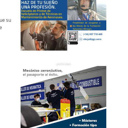
que su
e