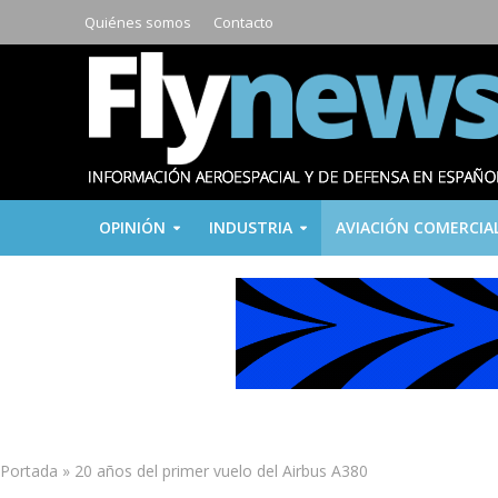
Quiénes somos
Contacto
OPINIÓN
INDUSTRIA
AVIACIÓN COMERCIA
Portada
»
20 años del primer vuelo del Airbus A380