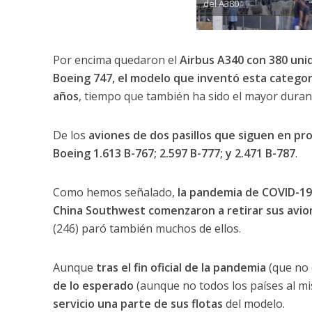
del A380.
Por encima quedaron el
Airbus A340 con 380 uni
Boeing 747, el modelo que inventó esta categor
años
, tiempo que también ha sido el mayor durant
De los
aviones de dos pasillos que siguen en pr
Boeing 1.613 B-767; 2.597 B-777; y 2.471 B-787
.
Como hemos señalado,
la pandemia de COVID-19 f
China Southwest comenzaron a retirar sus avio
(246) paró también muchos de ellos.
Aunque
tras el fin oficial de la pandemia
(que no 
de lo esperado
(aunque no todos los países al mi
servicio una parte de sus flotas
del modelo.