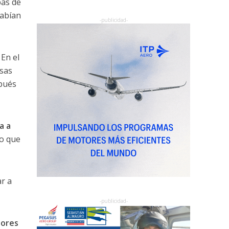
bas de
habían
 En el
esas
pués
a a
lo que
ar a
eores