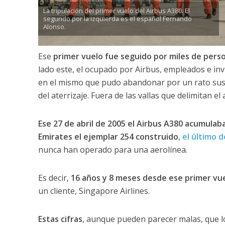
La tripulación del primer vuelo del Airbus A380. El
segundo por la izquierda es el español Fernando
Alonso.
Ese
primer vuelo fue seguido por miles de pers
lado este, el ocupado por Airbus, empleados e inv
en el mismo que pudo abandonar por un rato sus 
del aterrizaje. Fuera de las vallas que delimitan e
Ese 27 de abril de 2005 el Airbus A380 acumulab
Emirates el ejemplar 254 construido
,
el último 
nunca han operado para una aerolínea.
Es decir,
16 años y 8 meses desde ese primer vu
un cliente, Singapore Airlines.
Estas cifras
, aunque pueden parecer malas, que 