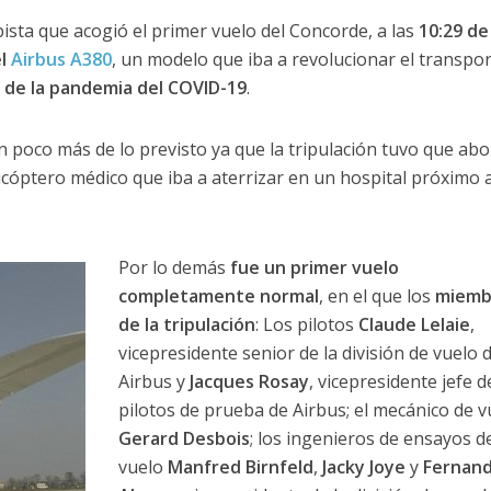
pista que acogió el primer vuelo del Concorde, a las
10:29 de 
l
Airbus A380
, un modelo que iba a revolucionar el transpo
s de la pandemia del COVID-19
.
un poco más de lo previsto ya que la tripulación tuvo que abo
cóptero médico que iba a aterrizar en un hospital próximo a
Por lo demás
fue un primer vuelo
completamente normal
, en el que los
miemb
de la tripulación
: Los pilotos
Claude Lelaie
,
vicepresidente senior de la división de vuelo 
Airbus y
Jacques Rosay
, vicepresidente jefe d
pilotos de prueba de Airbus; el mecánico de v
Gerard Desbois
; los ingenieros de ensayos d
vuelo
Manfred Birnfeld
,
Jacky Joye
y
Fernan