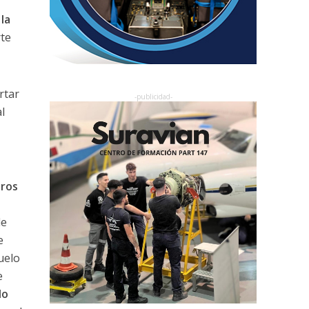
la
rte
rtar
l
ros
de
e
uelo
e
do