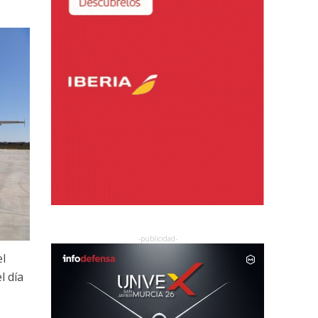
l
l día