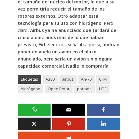
el tamaño del núcleo del motor, lo que a su
vez permitiría reducir el tamaño de los
rotores externos
.
Otro adaptar esta
tecnología para su uso con hidrógeno
. Pero
claro,
Airbus ya ha anunciado que tardará de
cinco a diez años más de lo que habían
previsto
, Fichefeux nos señalaba que
sí, podrían
poner en vuelo un avión en el plazo
anunciado, pero sería un avión sin ninguna
capacidad comercial
.
Nadie lo compraría
.
Etiquetas
A380
airbus
An-70
CFM
hidrógeno
Open Rotor
portada
UDF