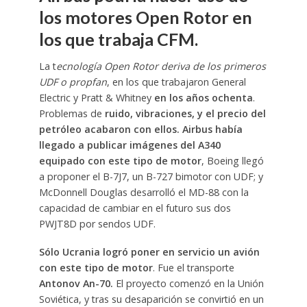
los motores Open Rotor en
los que trabaja CFM.
La t
ecnología Open Rotor deriva de los primeros
UDF o propfan
, en los que trabajaron General
Electric y Pratt & Whitney
en los años ochenta
.
Problemas de
ruido, vibraciones, y el precio del
petróleo acabaron con ellos.
Airbus había
llegado a publicar imágenes del A340
equipado con este tipo de motor
, Boeing llegó
a proponer el B-7J7, un B-727 bimotor con UDF; y
McDonnell Douglas desarrolló el MD-88 con la
capacidad de cambiar en el futuro sus dos
PWJT8D por sendos UDF.
Sólo Ucrania logró poner en servicio un avión
con este tipo de motor
. Fue el transporte
Antonov An-70.
El proyecto comenzó en la Unión
Soviética, y tras su desaparición se convirtió en un