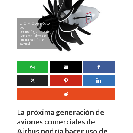
El CFM Open Rotor
es,
tecnológicamente,
tan compleo como
un turbohélice
actual.
La próxima generación de
aviones comerciales de
Airbus podría hacer uso de