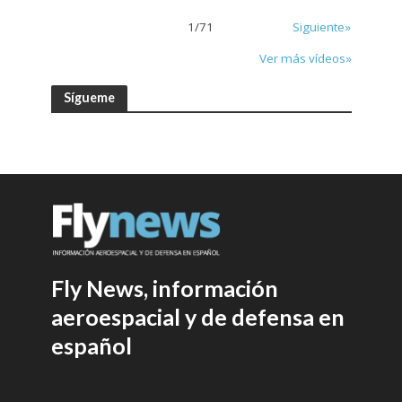
1
/
71
Siguiente»
Ver más vídeos»
Sígueme
Fly News, información
aeroespacial y de defensa en
español