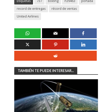
Etiquetas
737
boeing
n39463
portada
record de entregas
récord de ventas
United Airlines
TAMBIÉN TE PUEDE INTERESAR...