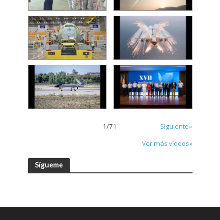
1
/
71
Siguiente»
Ver más vídeos»
Sígueme