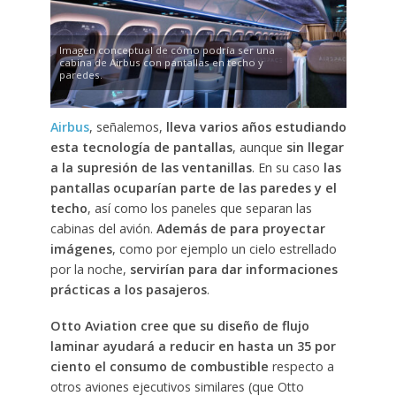
Imagen conceptual de cómo podría ser una
cabina de Airbus con pantallas en techo y
paredes.
Airbus
, señalemos,
lleva varios años estudiando
esta tecnología de pantallas
, aunque
sin llegar
a la supresión de las ventanillas
. En su caso
las
pantallas ocuparían parte de las paredes y el
techo
, así como los paneles que separan las
cabinas del avión.
Además de para proyectar
imágenes
, como por ejemplo un cielo estrellado
por la noche,
servirían para dar informaciones
prácticas a los pasajeros
.
Otto Aviation cree que su diseño de flujo
laminar ayudará a reducir en hasta un 35 por
ciento el consumo de combustible
respecto a
otros aviones ejecutivos similares (que Otto