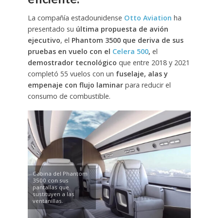
La compañía estadounidense
Otto Aviation
ha
presentado su
última propuesta de avión
ejecutivo
, el
Phantom 3500 que deriva de sus
pruebas en vuelo con el
Celera 500
,
el
demostrador tecnológico
que entre 2018 y 2021
completó 55 vuelos con un
fuselaje, alas y
empenaje con flujo laminar
para reducir el
consumo de combustible.
Cabina del Phantom
3500 con sus
pantallas que
sustituyen a las
ventanillas.