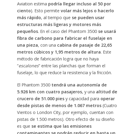
Aviation estima
podría llegar incluso al 50 por
ciento
). Esto permite
volar más lejos o hacerlo
más rápido
, al tiempo que
se pueden usar
estructuras más ligeras y motores más
pequeños
. En el caso del Phantom 3500
se usará
fibra de carbono para fabricar el fuselaje en
una pieza
, con una
cabina de pasaje de 22,65
metros cúbicos y 1,95 metros de altura
. Este
método de fabricación logra que no haya
“
escalones
” entre las planchas que forman el
fuselaje, lo que reduce la resistencia y la fricción.
El Phantom 3500
tendrá una autonomía de
5.926 km con cuatro pasajeros
, y una
altitud de
crucero de 51.000 pies
y capacidad para
operar
desde pistas de menos de 1.067 metros
(Cuatro
Vientos o London City, por ejemplo, cuentan con
pistas de 1.500 metros). Otro efecto de su diseño
es que
se estima que las emisiones
contaminantes se podrán reducir en hasta un