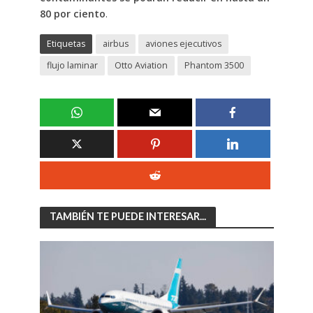
80 por ciento
.
Etiquetas
airbus
aviones ejecutivos
flujo laminar
Otto Aviation
Phantom 3500
TAMBIÉN TE PUEDE INTERESAR...