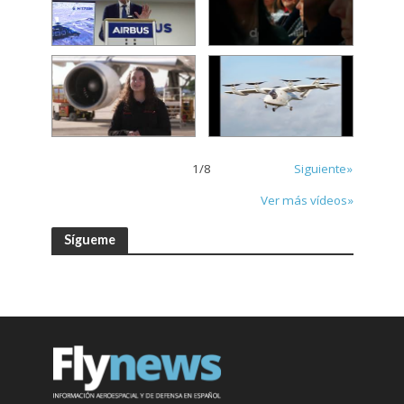
1
/
8
Siguiente»
Ver más vídeos»
Sígueme