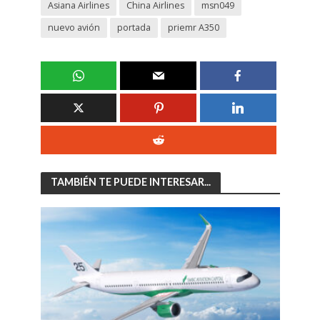
Asiana Airlines
China Airlines
msn049
nuevo avión
portada
priemr A350
TAMBIÉN TE PUEDE INTERESAR...