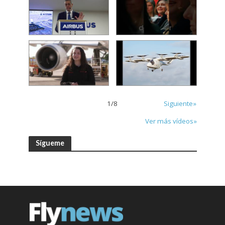
1
/
8
Siguiente»
Ver más vídeos»
Sígueme