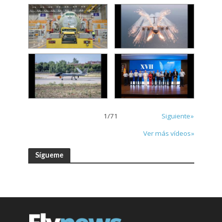
1
/
71
Siguiente»
Ver más vídeos»
Sígueme