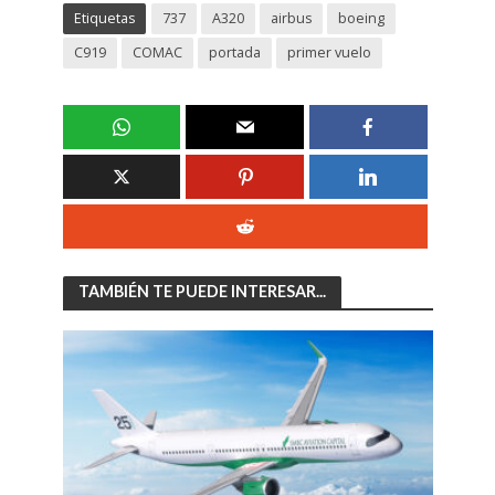
Etiquetas
737
A320
airbus
boeing
C919
COMAC
portada
primer vuelo
TAMBIÉN TE PUEDE INTERESAR...