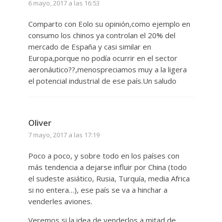
6 mayo, 2017 a las 16:53
Comparto con Eolo su opinión,como ejemplo en
consumo los chinos ya controlan el 20% del
mercado de España y casi similar en
Europa,porque no podía ocurrir en el sector
aeronáutico??,menospreciamos muy a la ligera
el potencial industrial de ese país.Un saludo
Oliver
7 mayo, 2017 a las 17:19
Poco a poco, y sobre todo en los países con
más tendencia a dejarse influir por China (todo
el sudeste asiático, Rusia, Turquía, media Africa
si no entera…), ese país se va a hinchar a
venderles aviones.
Veremos si la idea de venderlos a mitad de