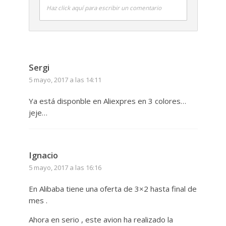
Haz click aquí para escribir un comentario
Sergi
5 mayo, 2017 a las 14:11
Ya está disponble en Aliexpres en 3 colores…
jeje…
Ignacio
5 mayo, 2017 a las 16:16
En Alibaba tiene una oferta de 3×2 hasta final de
mes .
Ahora en serio , este avion ha realizado la