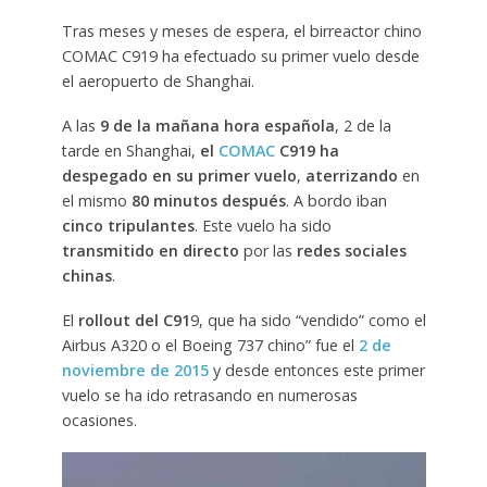
Tras meses y meses de espera, el birreactor chino
COMAC C919 ha efectuado su primer vuelo desde
el aeropuerto de Shanghai.
A las
9 de la mañana hora española
, 2 de la
tarde en Shanghai,
el
COMAC
C919 ha
despegado en su primer vuelo
,
aterrizando
en
el mismo
80 minutos después
. A bordo iban
cinco tripulantes
. Este vuelo ha sido
transmitido en directo
por las
redes sociales
chinas
.
El
rollout del C91
9, que ha sido “vendido” como el
Airbus A320 o el Boeing 737 chino” fue el
2 de
noviembre de 2015
y desde entonces este primer
vuelo se ha ido retrasando en numerosas
ocasiones.