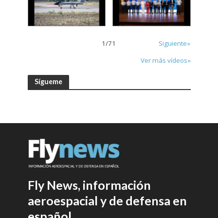
1
/
71
Siguiente»
Ver más vídeos»
Sígueme
Fly News, información
aeroespacial y de defensa en
español