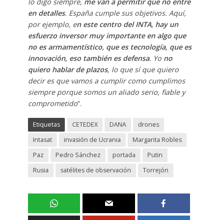
lo digo siempre,
me van a permitir que no entre
en detalles
. España cumple sus objetivos. Aquí,
por ejemplo, e
n este centro del INTA, hay un
esfuerzo inversor muy importante en algo que
no es armamentístico, que es tecnología, que es
innovación, eso también es defensa
. Yo
no
quiero hablar de plazos
, lo que sí que quiero
decir es que vamos a cumplir como cumplimos
siempre porque somos un aliado serio, fiable y
comprometido
”.
Etiquetas
CETEDEX
DANA
drones
Intasat
invasión de Ucrania
Margarita Robles
Paz
Pedro Sánchez
portada
Putin
Rusia
satélites de observación
Torrejón