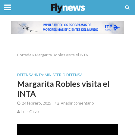
Portada
»
Margarita Robles visita el INTA
DEFENSA
•
INTA
•
MINISTERIO DEFENSA
Margarita Robles visita el
INTA
24 febrero, 2025
Añadir comentario
Luis Calvo