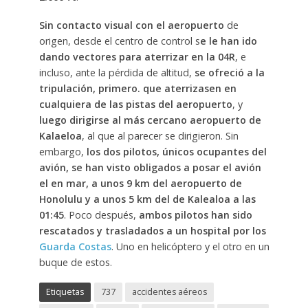
Sin contacto visual con el aeropuerto
de
origen, desde el centro de control s
e le han ido
dando vectores para aterrizar en la 04R
, e
incluso, ante la pérdida de altitud,
se ofreció a la
tripulación, primero. que aterrizasen en
cualquiera de las pistas del aeropuerto
, y
luego dirigirse al más cercano aeropuerto de
Kalaeloa
, al que al parecer se dirigieron. Sin
embargo,
los dos pilotos, únicos ocupantes del
avión, se han visto obligados a posar el avión
el en mar, a unos 9 km del aeropuerto de
Honolulu y a unos 5 km del de Kalealoa a las
01:45
. Poco después,
ambos pilotos han sido
rescatados y trasladados a un hospital por los
Guarda Costas
. Uno en helicóptero y el otro en un
buque de estos.
Etiquetas
737
accidentes aéreos