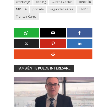
amerizaje
boeing
Guarda Costas
Honolulu
N810TA
portada
Seguridad aérea
T4-810
Transair Cargo
TAMBIÉN TE PUEDE INTERESAR...