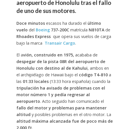
aeropuerto de Honolulu tras el fallo
de uno de sus motores.
Doce minutos
escasos ha durado el
último
vuelo
del
Boeing
737-200C
matrícula
N810TA
de
Rhoades Express
que opera sus vuelos de carga
bajo la marca
Transair Cargo
.
El a
vión, construido en 1975,
acababa de
despegar de la pista 08R del aeropuerto de
Honolulu con destino al de Kahului
, ambos en
el archipiélago de Hawaii bajo el
código T4-810
a
las
01:33 locales
(13:33 hora española) cuando la
tripulación ha avisado de problemas con el
motor número 1 y pedía regresar al
aeropuerto
. Acto seguido han comunicado el
fallo del motor y problemas para mantener
altitud
y posibles problemas en el otro motor. La
altitud máxima alcanzada fue de poco más de
2.000 ft
.