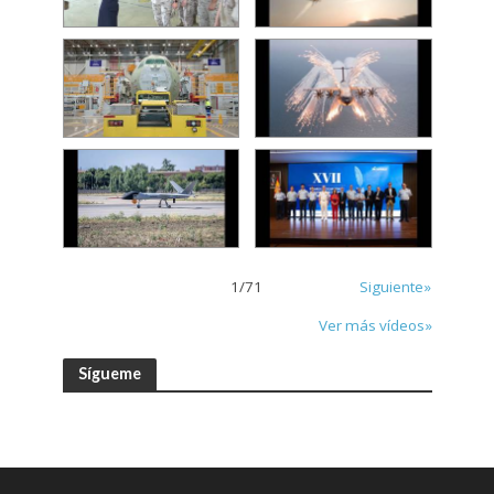
1
/
71
Siguiente»
Ver más vídeos»
Sígueme