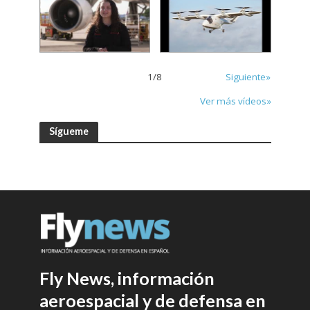
1
/
8
Siguiente»
Ver más vídeos»
Sígueme
Fly News, información
aeroespacial y de defensa en