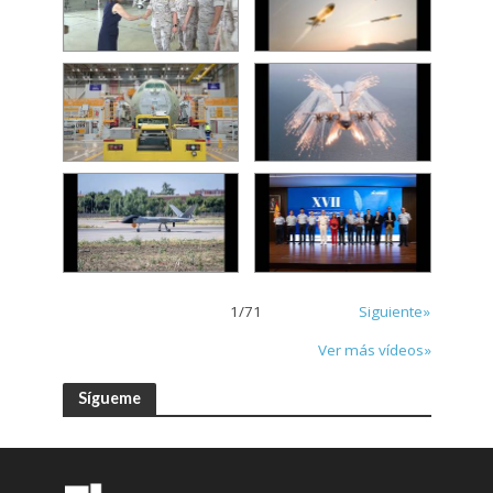
1
/
71
Siguiente»
Ver más vídeos»
Sígueme