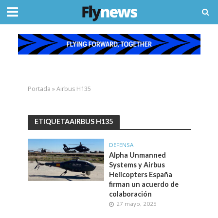
Portada
»
Airbus H135
ETIQUETAAIRBUS H135
DEFENSA
Alpha Unmanned
Systems y Airbus
Helicopters España
firman un acuerdo de
colaboración
27 mayo, 2025