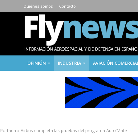
Quiénes somos
Contacto
OPINIÓN
INDUSTRIA
AVIACIÓN COMERCIA
Portada
»
Airbus completa las pruebas del programa Auto’Mate