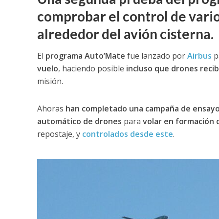
comprobar el control de vari
alrededor del avión cisterna.
El
programa Auto’Mate
fue lanzado por
Airbus
p
vuelo
, haciendo posible
incluso que drones recib
misión.
Ahoras
han completado una campaña de ensayos 
automático de drones
para
volar en formación 
repostaje, y
controlados desde este
.