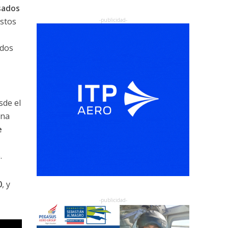
sados
estos
 dos
sde el
Una
e
.
0
, y