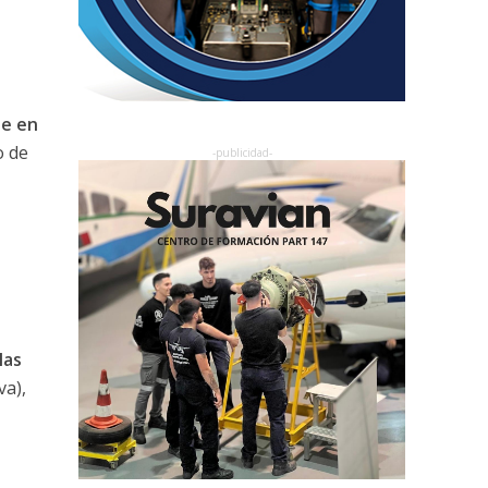
je en
o de
las
va),