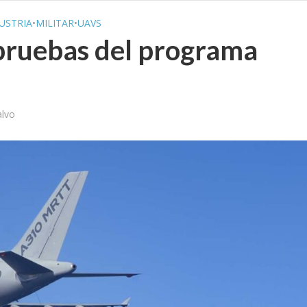
USTRIA
•
MILITAR
•
UAVS
 pruebas del programa
alvo