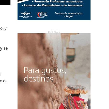
o, y
 y se
l
n de