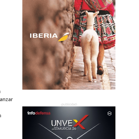
a
lanzar
a