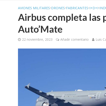
AVIONES MILITARES
•
DRONES
•
FABRICANTES
•
I+D+I
•
IND
Airbus completa las
Auto’Mate
22 noviembre, 2023
Añadir comentario
Luis C