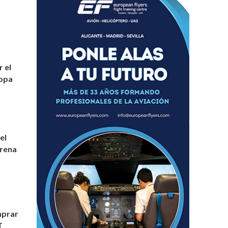
 el
ropa
el
trena
mprar
T