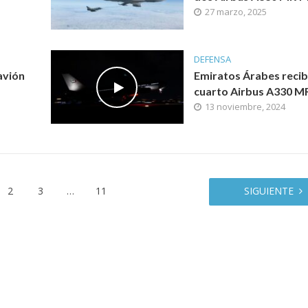
27 marzo, 2025
DEFENSA
avión
Emiratos Árabes recib
cuarto Airbus A330 
13 noviembre, 2024
2
3
…
11
SIGUIENTE