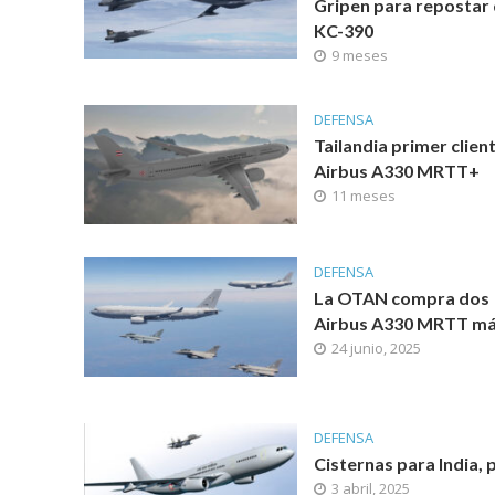
Gripen para repostar 
KC-390
9 meses
DEFENSA
Tailandia primer client
Airbus A330 MRTT+
11 meses
DEFENSA
La OTAN compra dos
Airbus A330 MRTT m
24 junio, 2025
DEFENSA
Cisternas para India, p
3 abril, 2025