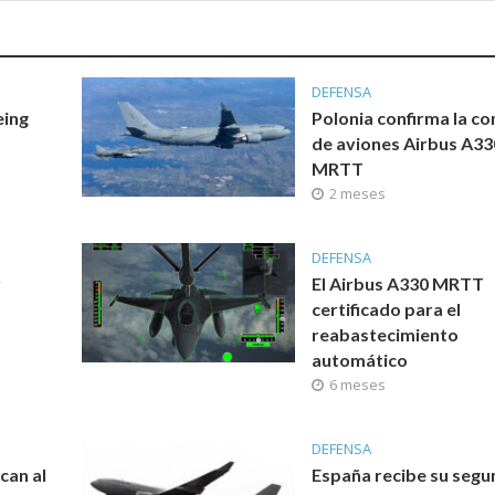
DEFENSA
eing
Polonia confirma la c
de aviones Airbus A33
MRTT
2 meses
DEFENSA
r
El Airbus A330 MRTT
certificado para el
reabastecimiento
automático
6 meses
DEFENSA
can al
España recibe su seg