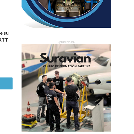
e su
MRTT