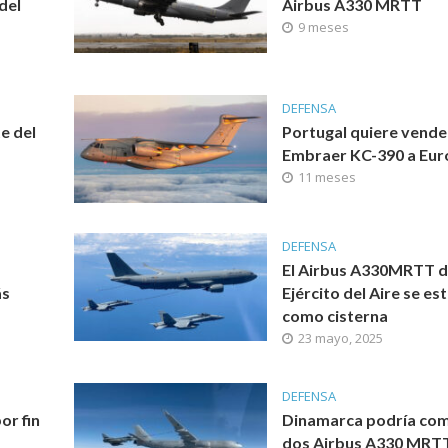
del
Airbus A330 MRTT
9 meses
DEFENSA
e del
Portugal quiere vender
Embraer KC-390 a Eu
11 meses
DEFENSA
El Airbus A330MRTT d
ás
Ejército del Aire se es
como cisterna
23 mayo, 2025
DEFENSA
or fin
Dinamarca podría co
dos Airbus A330 MRT