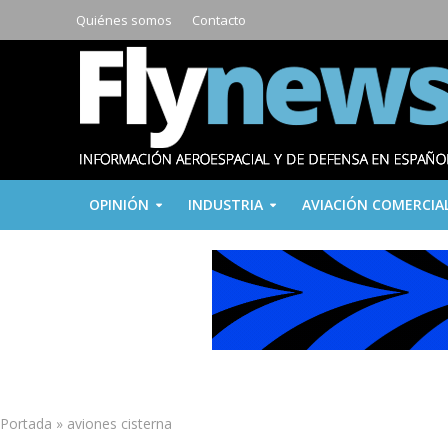
Quiénes somos
Contacto
OPINIÓN
INDUSTRIA
AVIACIÓN COMERCIA
Portada
»
aviones cisterna