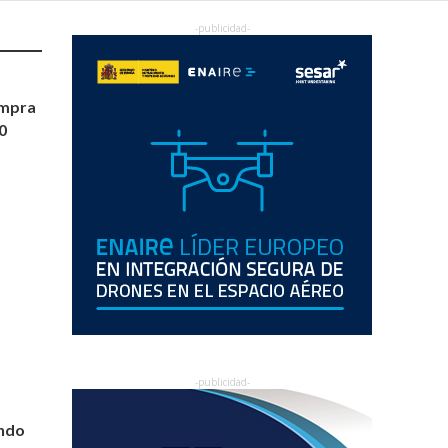
ompra
0
undo