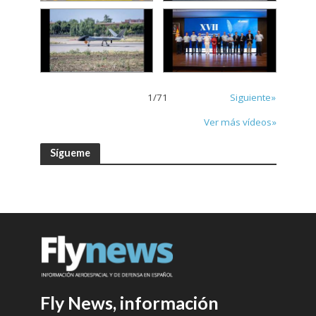
1
/
71
Siguiente»
Ver más vídeos»
Sígueme
Fly News, información