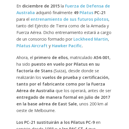
En
diciembre de 2015
la
Fuerza de Defensa de
Australia
adquirió finalmente
49
Pilatus
PC-21
para el
entrenamiento de sus futuros pilotos
,
tanto del Ejército de Tierra como de la Armada y
Fuerza Aérea. Dicho entrenamiento estará a cargo
de un consorcio formado por
Lockheed Martin
,
Pilatus Aircraft
y
Hawker Pacific
.
Ahora, el
primero de ellos
, matriculado
A54-001
,
ha sido
puesto en vuelo por Pilatus en su
factoría de Stans
(Suiza), desde donde se
realizarán los
vuelos de prueba y certificación,
tanto por el fabricante como por la Fuerza
Aérea de Australia
que los operará, antes de ser
entregado de manera formal en julio de 2017
en la base aérea de East Sale
, unos 200 km al
oeste de Melbourne.
Los PC-21 sustituirán a los Pilatus PC-9
en
servicio desde 1988
y a los PAC CT-4
que