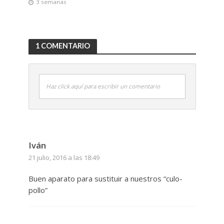
3 semanas
1 COMENTARIO
Haz click aquí para escribir un comentario
Iván
21 julio, 2016 a las 18:49
Buen aparato para sustituir a nuestros “culo-
pollo”