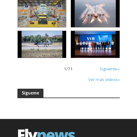
1
/
71
Siguiente»
Ver más vídeos»
Sígueme