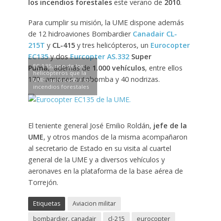
los incendios forestales
este verano de
2010
.
Para cumplir su misión, la UME dispone además
de 12 hidroaviones Bombardier
Canadair CL-
215T
y
CL-415
y tres helicópteros, un
Eurocopter
EC135
y dos
Eurcopter AS.332
Super
EC 135, uno de los
Puma
, además de
1.000 vehículos
, entre ellos
helicópteros que la
170 camiones autobomba y 40 nodrizas.
UME usará contra los
incendios forestales
El teniente general José Emilio Roldán,
jefe de la
UME
, y otros mandos de la misma acompañaron
al secretario de Estado en su visita al cuartel
general de la UME y a diversos vehículos y
aeronaves en la plataforma de la base aérea de
Torrejón.
Etiquetas
Aviacion militar
bombardier. canadair
cl-215
eurocopter