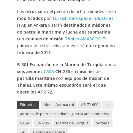
Los
otros seis
del pedido de ocho unidades serán
modificados
por
Turkish Aerospace Industries
(TAI) en Ankara y serán
destinados a misiones
de patrulla marítima y lucha antisubmarina
con
equipos de misión
Thales
AMASCOS
. El
primero de estos seis aviones será
entregado en
febrero de 2017
.
El
301 Escuadrón de la Marina de Turquía
opera
seis aviones
CASA
CN-235
en misiones de
patrulla marítima
con
equipos de misión de
Thales
.
Este mismo escuadrón será el que
opere los ATR 72
.
Etiquetas
Alenia Aermacchi
AR 72-600
atr
aviones de patrulla marítima. guerra antisubmarina
CASA
CN-235
Marina de Turquía
portada
TAI
Turkish Aerospace