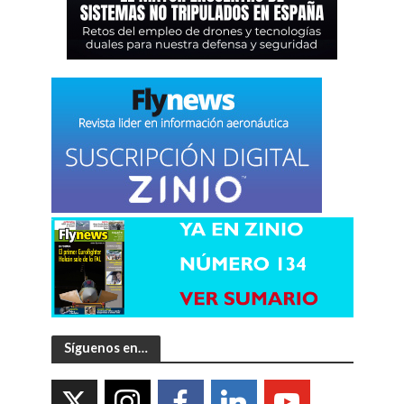
Síguenos en…