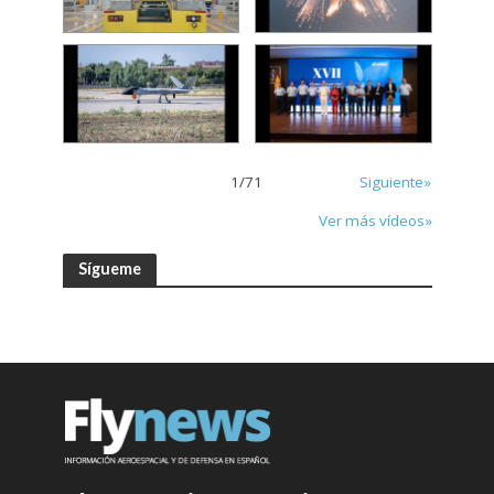
1
/
71
Siguiente»
Ver más vídeos»
Sígueme