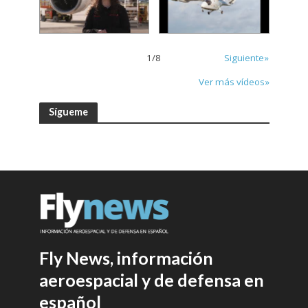
1
/
8
Siguiente»
Ver más vídeos»
Sígueme
Fly News, información
aeroespacial y de defensa en
español