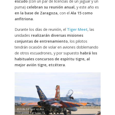
escudo
(con un par de licencias de un jaguar y un
puma)
celebran su reunión anual
, y este año es
en la base de Zaragoza
, con el
Ala 15 como
anfitriona
.
Durante los días de reunión, el
Tiger Meet
, las
unidades
realizarán diversas misiones
conjuntas de entrenamiento
, los pilotos
tendrán ocasión de volar en aviones doblemando
de otros escuadrones, y por supuesto
habrá los
habituales concursos de espíritu tigre, al
mejor avión tigre, etcétera
.
El F/A-18 que el Ala
15 pintó para su 25