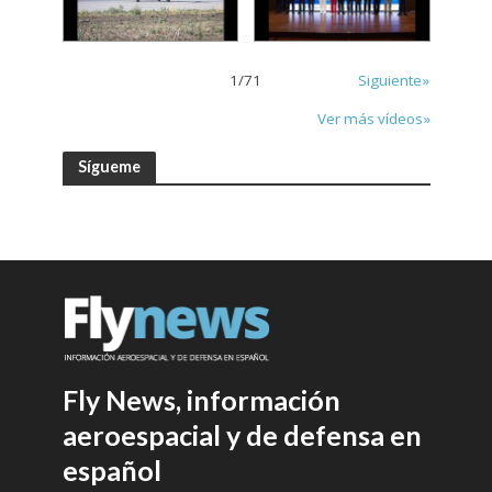
1
/
71
Siguiente»
Ver más vídeos»
Sígueme
Fly News, información
aeroespacial y de defensa en
español