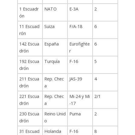
1 Escuadr
NATO
E-3A
2
ón
11 Escuad
Suiza
F/A-18
6
rón
142 Escua
España
Eurofighte
6
drón
r
192 Escua
Turquía
F-16
5
drón
211 Escua
Rep. Chec
JAS-39
4
drón
a
221 Escua
Rep. Chec
Mi-24 y Mi
2/1
drón
a
-17
230 Escua
Reino Unid
Puma
2
drón
o
31 Escuad
Holanda
F-16
8