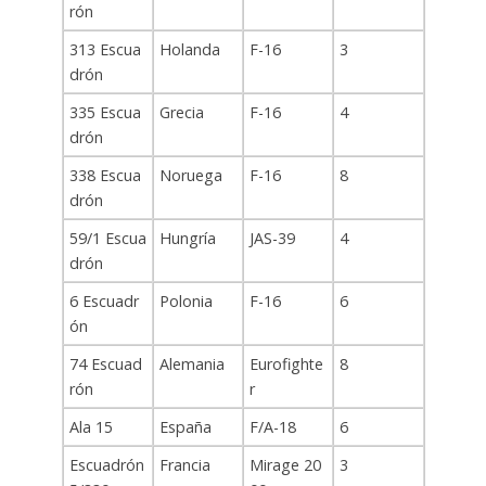
rón
313 Escua
Holanda
F-16
3
drón
335 Escua
Grecia
F-16
4
drón
338 Escua
Noruega
F-16
8
drón
59/1 Escua
Hungría
JAS-39
4
drón
6 Escuadr
Polonia
F-16
6
ón
74 Escuad
Alemania
Eurofighte
8
rón
r
Ala 15
España
F/A-18
6
Escuadrón
Francia
Mirage 20
3