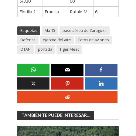
5/330
00
Flotilla 11
Francia
Rafale M
6
Etiquetas
Ala 15
base aérea de Zaragoza
Defensa
ejercito del aire
Fotos de aviones
OTAN
portada
Tiger Meet
TAMBIÉN TE PUEDE INTERESAR...