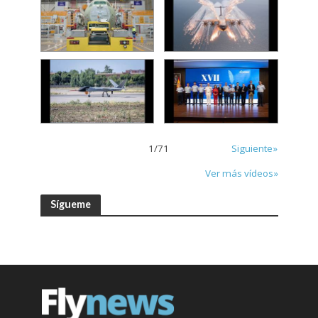
1
/
71
Siguiente»
Ver más vídeos»
Sígueme